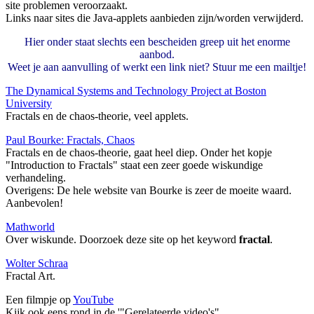
site problemen veroorzaakt.
Links naar sites die Java-applets aanbieden zijn/worden verwijderd.
Hier onder staat slechts een bescheiden greep uit het enorme
aanbod.
Weet je aan aanvulling of werkt een link niet? Stuur me een mailtje!
The Dynamical Systems and Technology Project at Boston
University
Fractals en de chaos-theorie, veel applets.
Paul Bourke: Fractals, Chaos
Fractals en de chaos-theorie, gaat heel diep. Onder het kopje
"Introduction to Fractals" staat een zeer goede wiskundige
verhandeling.
Overigens: De hele website van Bourke is zeer de moeite waard.
Aanbevolen!
Mathworld
Over wiskunde. Doorzoek deze site op het keyword
fractal
.
Wolter Schraa
Fractal Art.
Een filmpje op
YouTube
Kijk ook eens rond in de '"Gerelateerde video's"